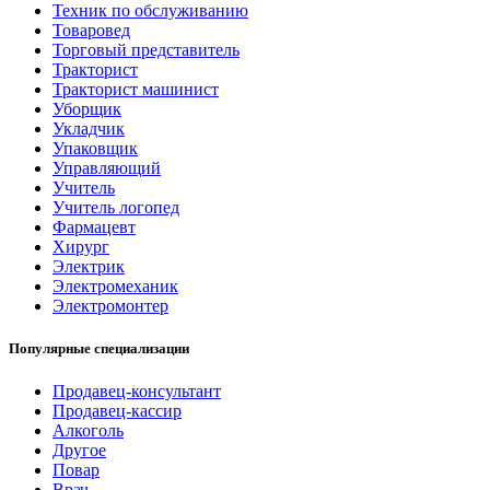
Техник по обслуживанию
Товаровед
Торговый представитель
Тракторист
Тракторист машинист
Уборщик
Укладчик
Упаковщик
Управляющий
Учитель
Учитель логопед
Фармацевт
Хирург
Электрик
Электромеханик
Электромонтер
Популярные специализации
Продавец-консультант
Продавец-кассир
Алкоголь
Другое
Повар
Врач