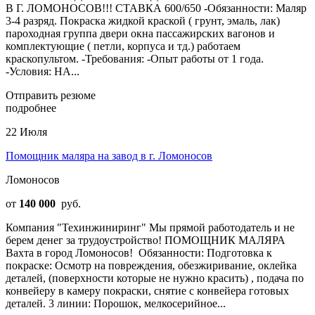
В Г. ЛОМОНОСОВ!!! СТАВКА 600/650 -Обязанности: Маляр
3-4 разряд. Покраска жидкой краской ( грунт, эмаль, лак)
пароходная группа двери окна пассажирских вагонов и
комплектующие ( петли, корпуса и тд.) работаем
краскопультом. -Требования: -Опыт работы от 1 года.
-Условия: НА...
Отправить резюме
подробнее
22 Июля
Помощник маляра на завод в г. Ломоносов
Ломоносов
от
140 000
руб.
Компания "Техинжиниринг" Мы прямой работодатель и не
берем денег за трудоустройство! ПОМОЩНИК МАЛЯРА ‎
‎Вахта в город Ломоносов! ‎ ‎Обязанности: ‎Подготовка к
покраске: ‎Осмотр на повреждения, обезжиривание, оклейка
деталей, (поверхности которые не нужно красить) , подача по
конвейеру в камеру покраски, снятие с конвейера готовых
деталей. ‎3 линии: Порошок, мелкосерийное...