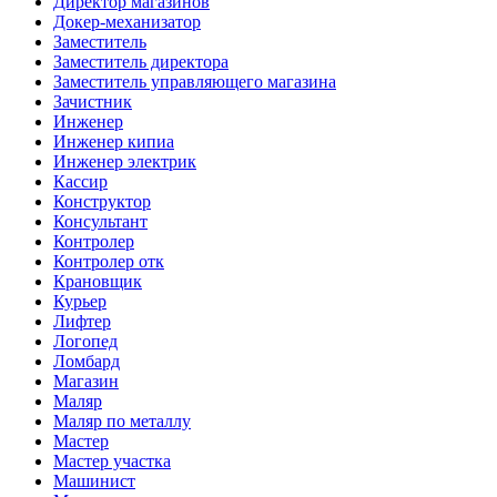
Директор магазинов
Докер-механизатор
Заместитель
Заместитель директора
Заместитель управляющего магазина
Зачистник
Инженер
Инженер кипиа
Инженер электрик
Кассир
Конструктор
Консультант
Контролер
Контролер отк
Крановщик
Курьер
Лифтер
Логопед
Ломбард
Магазин
Маляр
Маляр по металлу
Мастер
Мастер участка
Машинист