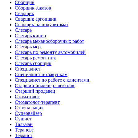
Сборщик
Сборщик заказов
Сварщик
Сварщик аргонщик
Сварщик на полуавтомат
Слесарь
Слесарь кипиа
Слесарь механосборочных работ
Слесарь мср
Слесарь по ремонту автомобилей
Слесарь ремонтник
Слесарь сборщик
Специалист
Специалист по закупкам
Специалист по работе с клиентами
Старший инженер-электрик
Старший продавец
Стоматолог
Стоматолог-терапевт
Стропальщик
Супервайзер
Сушист
Тальман
Терапевт
Термист