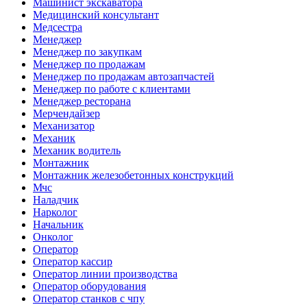
Машинист экскаватора
Медицинский консультант
Медсестра
Менеджер
Менеджер по закупкам
Менеджер по продажам
Менеджер по продажам автозапчастей
Менеджер по работе с клиентами
Менеджер ресторана
Мерчендайзер
Механизатор
Механик
Механик водитель
Монтажник
Монтажник железобетонных конструкций
Мчс
Наладчик
Нарколог
Начальник
Онколог
Оператор
Оператор кассир
Оператор линии производства
Оператор оборудования
Оператор станков с чпу