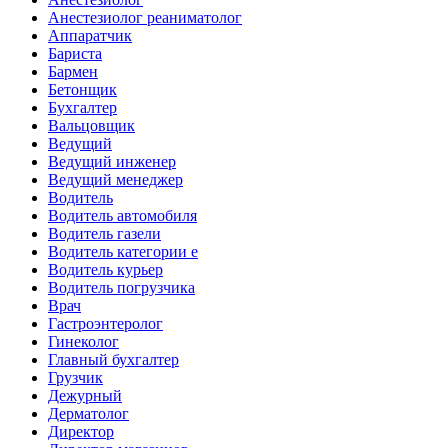
Анестезиолог реаниматолог
Аппаратчик
Бариста
Бармен
Бетонщик
Бухгалтер
Вальцовщик
Ведущий
Ведущий инженер
Ведущий менеджер
Водитель
Водитель автомобиля
Водитель газели
Водитель категории е
Водитель курьер
Водитель погрузчика
Врач
Гастроэнтеролог
Гинеколог
Главный бухгалтер
Грузчик
Дежурный
Дерматолог
Директор