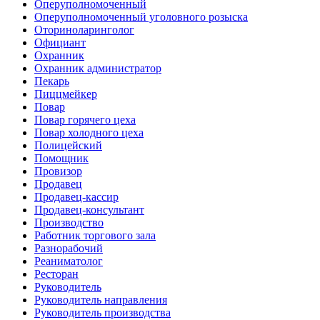
Оперуполномоченный
Оперуполномоченный уголовного розыска
Оториноларинголог
Официант
Охранник
Охранник администратор
Пекарь
Пиццмейкер
Повар
Повар горячего цеха
Повар холодного цеха
Полицейский
Помощник
Провизор
Продавец
Продавец-кассир
Продавец-консультант
Производство
Работник торгового зала
Разнорабочий
Реаниматолог
Ресторан
Руководитель
Руководитель направления
Руководитель производства