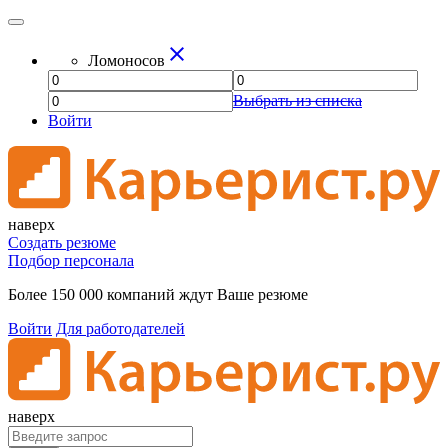
close
Ломоносов
Выбрать из списка
Войти
наверх
Создать резюме
Подбор персонала
Более 150 000 компаний ждут Ваше резюме
Войти
Для работодателей
наверх