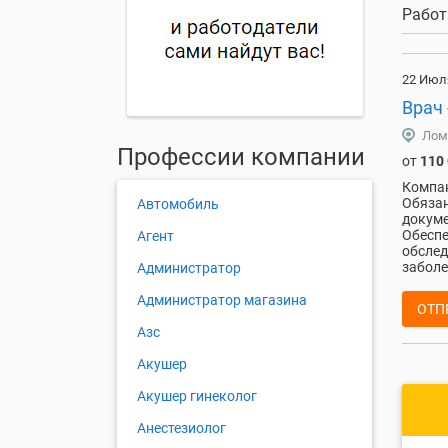
Работ
22 Июл
Врач 
Лом
Профессии компании
от
110
Компан
Обязан
Автомобиль
докуме
Обеспе
Агент
обслед
заболе
Администратор
Администратор магазина
ОТП
Азс
Акушер
Акушер гинеколог
Анестезиолог