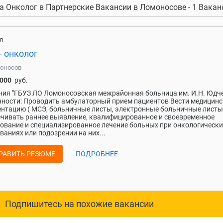
а Онколог в Партнерские Вакансии в Ломоносове - 1 Вакан
я
- онколог
оносов
 000
руб.
ия "ГБУЗ ЛО Ломоносовская межрайонная больница им. И.Н. Юдч
ности: Проводить амбулаторный прием пациентов Вести медицин
нтацию ( МСЭ, больничные листы, электронные больничные листы
чивать раннее выявление, квалифицированное и своевременное
ование и специализированное лечение больных при онкологически
ваниях или подозрении на них...
РАВИТЬ РЕЗЮМЕ
ПОДРОБНЕЕ
Подпишитесь на похожие вакансии