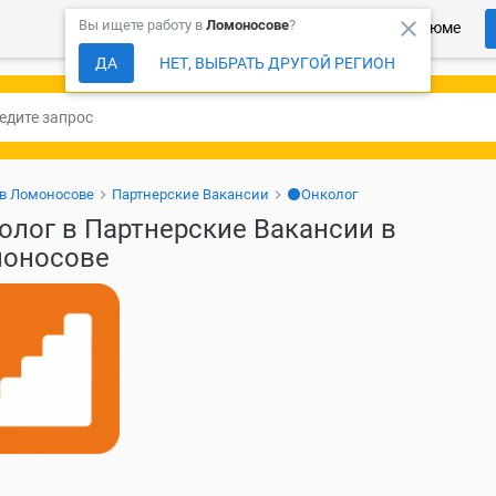
close
Вы ищете работу в
Ломоносове
?
Более 150 000 компаний ждут Ваше резюме
ДА
НЕТ, ВЫБРАТЬ ДРУГОЙ РЕГИОН
 в Ломоносове
Партнерские Вакансии
⚫Онколог
олог в Партнерские Вакансии в
оносове