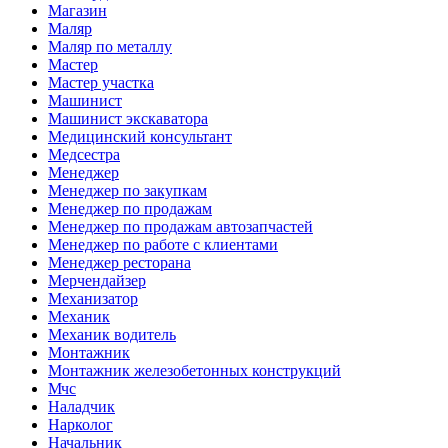
Магазин
Маляр
Маляр по металлу
Мастер
Мастер участка
Машинист
Машинист экскаватора
Медицинский консультант
Медсестра
Менеджер
Менеджер по закупкам
Менеджер по продажам
Менеджер по продажам автозапчастей
Менеджер по работе с клиентами
Менеджер ресторана
Мерчендайзер
Механизатор
Механик
Механик водитель
Монтажник
Монтажник железобетонных конструкций
Мчс
Наладчик
Нарколог
Начальник