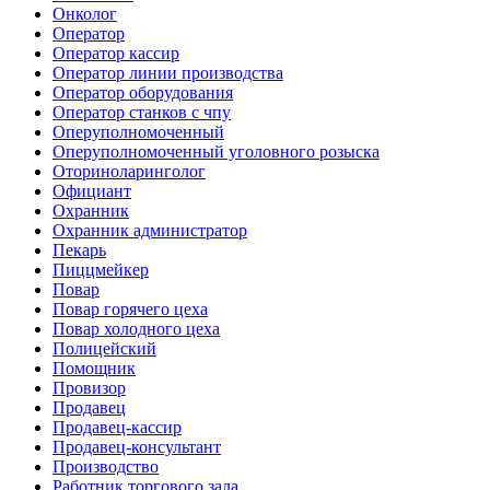
Онколог
Оператор
Оператор кассир
Оператор линии производства
Оператор оборудования
Оператор станков с чпу
Оперуполномоченный
Оперуполномоченный уголовного розыска
Оториноларинголог
Официант
Охранник
Охранник администратор
Пекарь
Пиццмейкер
Повар
Повар горячего цеха
Повар холодного цеха
Полицейский
Помощник
Провизор
Продавец
Продавец-кассир
Продавец-консультант
Производство
Работник торгового зала