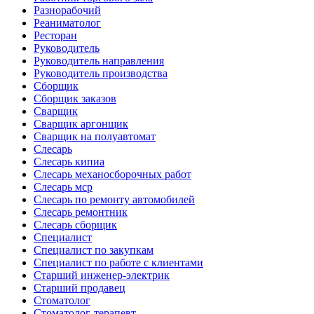
Разнорабочий
Реаниматолог
Ресторан
Руководитель
Руководитель направления
Руководитель производства
Сборщик
Сборщик заказов
Сварщик
Сварщик аргонщик
Сварщик на полуавтомат
Слесарь
Слесарь кипиа
Слесарь механосборочных работ
Слесарь мср
Слесарь по ремонту автомобилей
Слесарь ремонтник
Слесарь сборщик
Специалист
Специалист по закупкам
Специалист по работе с клиентами
Старший инженер-электрик
Старший продавец
Стоматолог
Стоматолог-терапевт