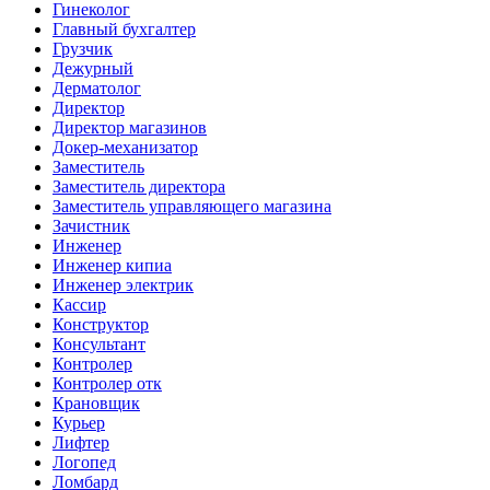
Гинеколог
Главный бухгалтер
Грузчик
Дежурный
Дерматолог
Директор
Директор магазинов
Докер-механизатор
Заместитель
Заместитель директора
Заместитель управляющего магазина
Зачистник
Инженер
Инженер кипиа
Инженер электрик
Кассир
Конструктор
Консультант
Контролер
Контролер отк
Крановщик
Курьер
Лифтер
Логопед
Ломбард