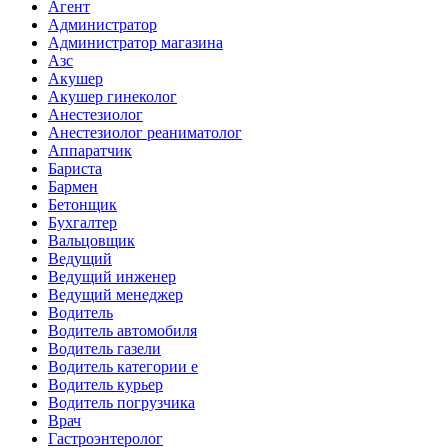
Агент
Администратор
Администратор магазина
Азс
Акушер
Акушер гинеколог
Анестезиолог
Анестезиолог реаниматолог
Аппаратчик
Бариста
Бармен
Бетонщик
Бухгалтер
Вальцовщик
Ведущий
Ведущий инженер
Ведущий менеджер
Водитель
Водитель автомобиля
Водитель газели
Водитель категории е
Водитель курьер
Водитель погрузчика
Врач
Гастроэнтеролог