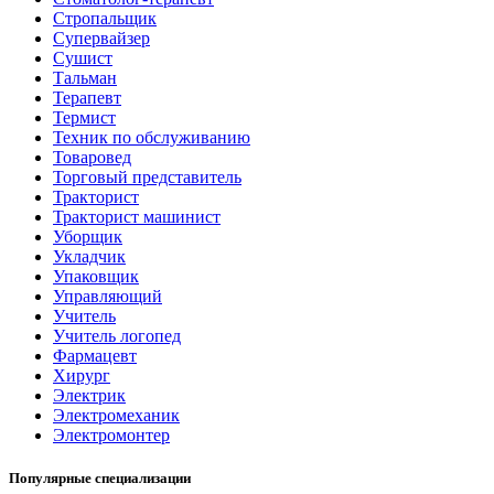
Стропальщик
Супервайзер
Сушист
Тальман
Терапевт
Термист
Техник по обслуживанию
Товаровед
Торговый представитель
Тракторист
Тракторист машинист
Уборщик
Укладчик
Упаковщик
Управляющий
Учитель
Учитель логопед
Фармацевт
Хирург
Электрик
Электромеханик
Электромонтер
Популярные специализации