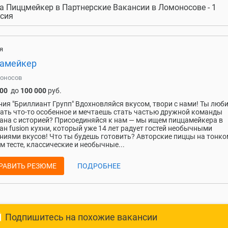
а Пиццмейкер в Партнерские Вакансии в Ломоносове - 1
сия
я
амейкер
оносов
000
до
100 000
руб.
ия "Бриллиант Групп" Вдохновляйся вкусом, твори с нами! Ты люб
ать что-то особенное и мечтаешь стать частью дружной команды
ана с историей? Присоединяйся к нам — мы ищем пиццамейкера в
ан fusion кухни, который уже 14 лет радует гостей необычными
ниями вкусов! Что ты будешь готовить? Авторские пиццы на тонко
 тесте, классические и необычные...
РАВИТЬ РЕЗЮМЕ
ПОДРОБНЕЕ
Подпишитесь на похожие вакансии