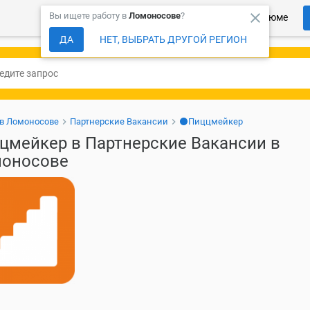
close
Вы ищете работу в
Ломоносове
?
Более 150 000 компаний ждут Ваше резюме
ДА
НЕТ, ВЫБРАТЬ ДРУГОЙ РЕГИОН
 в Ломоносове
Партнерские Вакансии
⚫Пиццмейкер
цмейкер в Партнерские Вакансии в
оносове