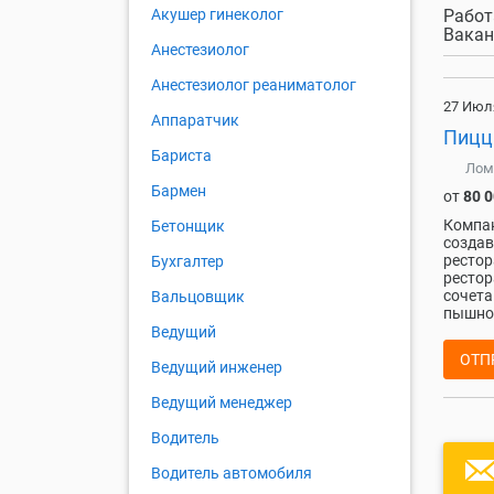
Работ
Акушер гинеколог
Вакан
Анестезиолог
Анестезиолог реаниматолог
27 Июл
Аппаратчик
Пицц
Бариста
Лом
Бармен
от
80 
Компан
Бетонщик
создав
рестор
Бухгалтер
рестор
сочета
Вальцовщик
пышном
Ведущий
ОТП
Ведущий инженер
Ведущий менеджер
Водитель
Водитель автомобиля