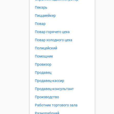
Пекарь
Пиццмейкер
Повар
Повар горячего цеха
Повар холодного цеха
Полицейский
Помощник
Провизор
Продавец
Продавец-кассир
Продавец-консультант
Производство
Работник торгового зала
Разнорабочий