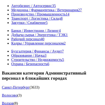
Автобизнес / Автосервис
35
Медицина / Фармацевтика / Ветеринария
27
Производство / Промышленность
14
Транспорт / Логистика / Склад
8
Закупки / Снабжение
5
Банки / Инвестиции / Лизинг
4
Добыча сырья / Энергетика / ТЭК
1
Рабочий персонал
40
Кадры / Управление персоналом
2
Бухгалтерия / Финансы / Аудит
7
Образование / Наука
3
Строительство / Недвижимость
5
Охрана / Безопасность
6
Вакансии категории Административный
персонал в ближайших городах
Санкт-Петербург
(3633)
Волосово
(3)
Волхов
(8)